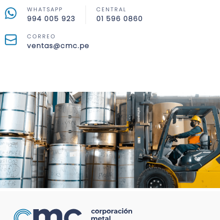
WHATSAPP
CENTRAL
994 005 923
01 596 0860
CORREO
ventas@cmc.pe